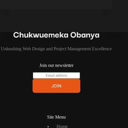
Unleashing Web Design and Project Management Excellence
Join our newsletter
E
m
a
JOIN
i
l
*
Site Menu
Home