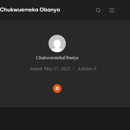
ChukwuemekaObanya
Joined: May 17, 2023
Articles: 6